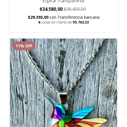
Espiral Transparente
$34.580,00
$36.400,00
$29.393,00
con
Transferencia bancaria
6
cuotas sin interés de
$5.763,33
11
% OFF