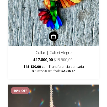
Collar | Colibrí Alegre
$17.800,00
$19.900,00
$15.130,00
con
Transferencia bancaria
6
cuotas sin interés de
$2.966,67
10
% OFF