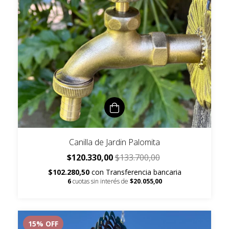
Canilla de Jardin Palomita
$120.330,00
$133.700,00
$102.280,50
con
Transferencia bancaria
6
cuotas sin interés de
$20.055,00
15
% OFF