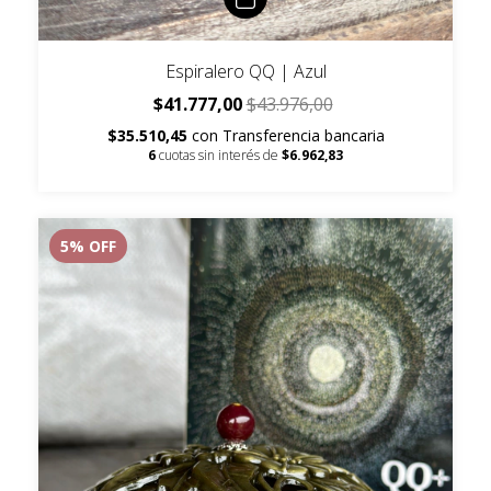
Espiralero QQ | Azul
$41.777,00
$43.976,00
$35.510,45
con
Transferencia bancaria
6
cuotas sin interés de
$6.962,83
5
% OFF