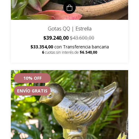
Gotas QQ | Estrella
$39.240,00
$43.600,00
$33.354,00
con
Transferencia bancaria
6
cuotas sin interés de
$6.540,00
10
% OFF
ENVÍO GRATIS