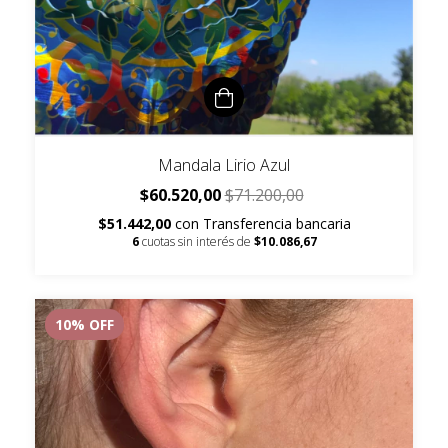
Mandala Lirio Azul
$60.520,00
$71.200,00
$51.442,00
con
Transferencia bancaria
6
cuotas sin interés de
$10.086,67
10
% OFF