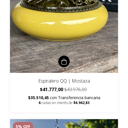
Espiralero QQ | Mostaza
$41.777,00
$43.976,00
$35.510,45
con
Transferencia bancaria
6
cuotas sin interés de
$6.962,83
5
% OFF