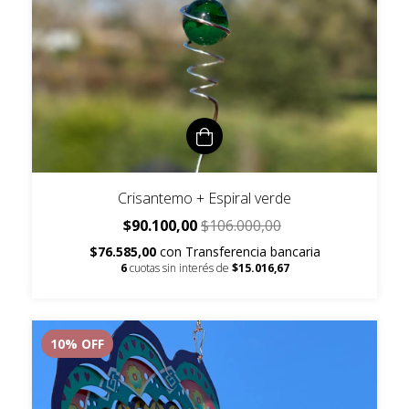
Crisantemo + Espiral verde
$90.100,00
$106.000,00
$76.585,00
con
Transferencia bancaria
6
cuotas sin interés de
$15.016,67
10
% OFF