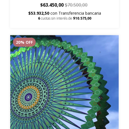
$63.450,00
$70.500,00
$53.932,50
con
Transferencia bancaria
6
cuotas sin interés de
$10.575,00
20
% OFF