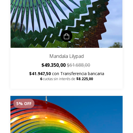
Mandala Lilypad
$49.350,00
$61.688,00
$41.947,50
con
Transferencia bancaria
6
cuotas sin interés de
$8.225,00
5
% OFF