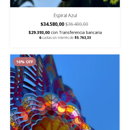
Espiral Azul
$34.580,00
$36.400,00
$29.393,00
con
Transferencia bancaria
6
cuotas sin interés de
$5.763,33
16
% OFF