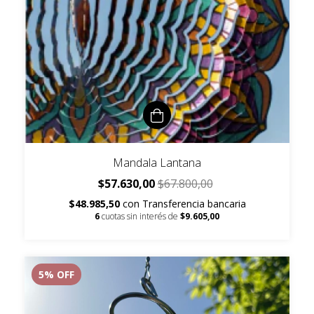
Mandala Lantana
$57.630,00
$67.800,00
$48.985,50
con
Transferencia bancaria
6
cuotas sin interés de
$9.605,00
5
% OFF