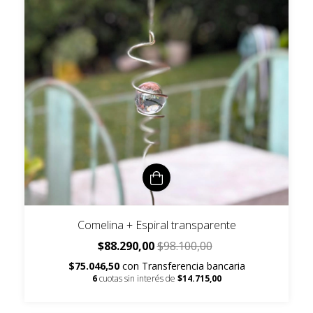
Comelina + Espiral transparente
$88.290,00
$98.100,00
$75.046,50
con
Transferencia bancaria
6
cuotas sin interés de
$14.715,00