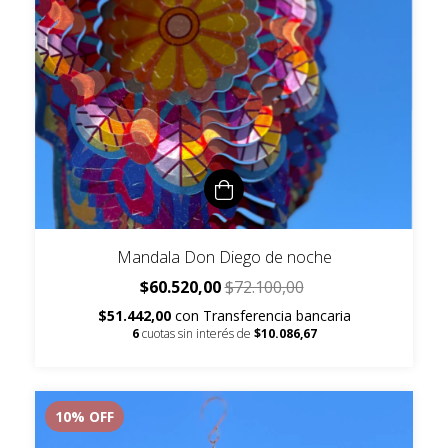
Mandala Don Diego de noche
$60.520,00
$72.100,00
$51.442,00
con
Transferencia bancaria
6
cuotas sin interés de
$10.086,67
10
% OFF