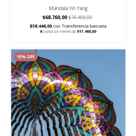
Mandala Yin Yang
$68.760,00
$76.400,00
$58.446,00
con
Transferencia bancaria
6
cuotas sin interés de
$11.460,00
15
% OFF