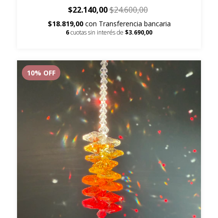
$22.140,00
$24.600,00
$18.819,00
con
Transferencia bancaria
6
cuotas sin interés de
$3.690,00
10
% OFF