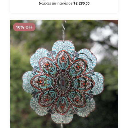
6
cuotas sin interés de
$2.280,00
10
% OFF