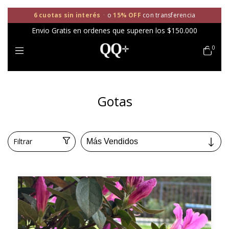
6 cuotas sin interés
·
o
15% OFF
con transferencia
Envio Gratis en ordenes que superen los $150.000
0
Gotas
Filtrar