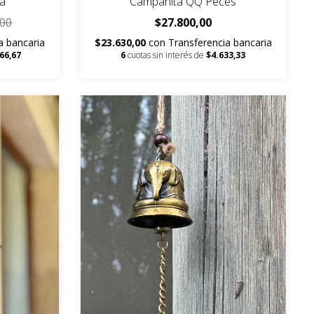
a
Campanita QQ Peces
,00
$27.800,00
a bancaria
$23.630,00
con
Transferencia bancaria
66,67
6
cuotas sin interés de
$4.633,33