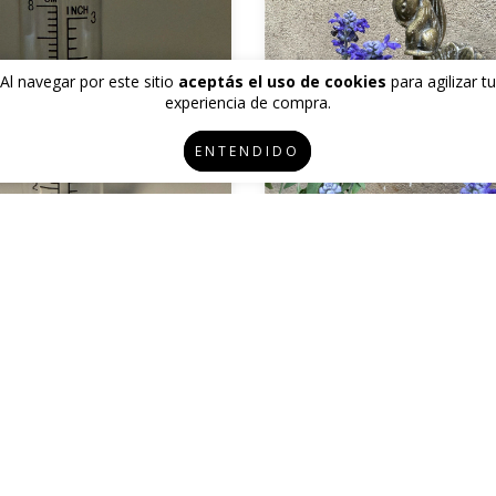
Al navegar por este sitio
aceptás el uso de cookies
para agilizar tu
experiencia de compra.
ENTENDIDO
Pluviometro de repuesto
Canilla de Jardin Ardi
$11.500,00
$133.700,00
00
con
Transferencia bancaria
$113.645,00
con
Transferenc
tas sin interés de
$1.916,67
6
cuotas sin interés de
$22.2