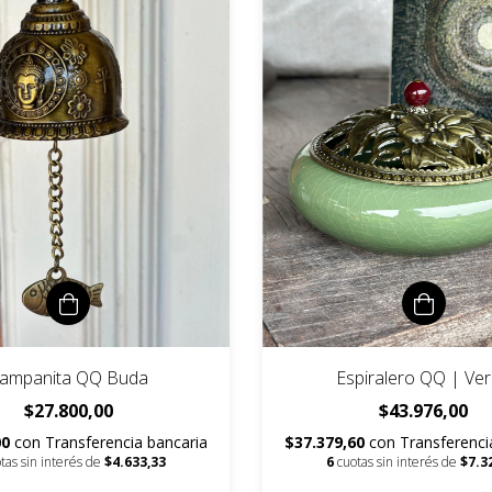
ampanita QQ Buda
Espiralero QQ | Ve
$27.800,00
$43.976,00
00
con
Transferencia bancaria
$37.379,60
con
Transferenci
tas sin interés de
$4.633,33
6
cuotas sin interés de
$7.3