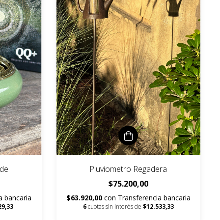
rde
Pluviometro Regadera
$75.200,00
a bancaria
$63.920,00
con
Transferencia bancaria
29,33
6
cuotas sin interés de
$12.533,33