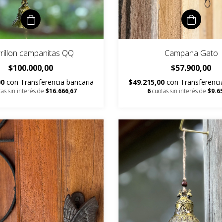
rillon campanitas QQ
Campana Gato
$100.000,00
$57.900,00
00
con
Transferencia bancaria
$49.215,00
con
Transferenci
tas sin interés de
$16.666,67
6
cuotas sin interés de
$9.6