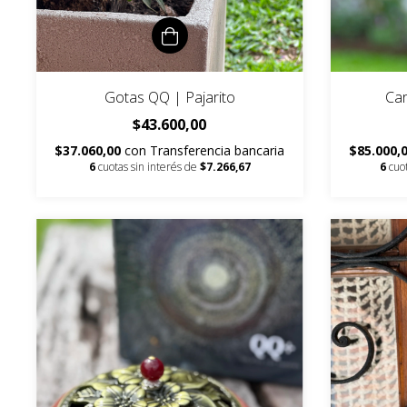
Gotas QQ | Pajarito
Car
$43.600,00
$37.060,00
con
Transferencia bancaria
$85.000,
6
cuotas sin interés de
$7.266,67
6
cuo