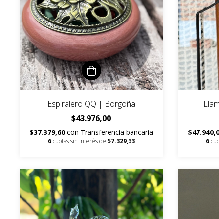
Espiralero QQ | Borgoña
Llam
$43.976,00
$37.379,60
con
Transferencia bancaria
$47.940,
6
cuotas sin interés de
$7.329,33
6
cuo