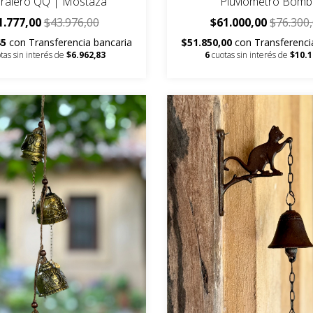
iralero QQ | Mostaza
Pluviometro Bomb
1.777,00
$43.976,00
$61.000,00
$76.300
45
con
Transferencia bancaria
$51.850,00
con
Transferenci
tas sin interés de
$6.962,83
6
cuotas sin interés de
$10.1