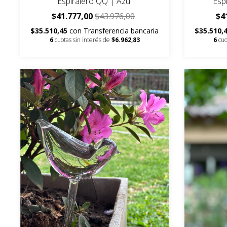
Espiralero QQ | Azul
Esp
$41.777,00
$43.976,00
$4
$35.510,45
con
Transferencia bancaria
$35.510,
6
cuotas sin interés de
$6.962,83
6
cuo