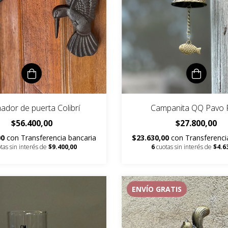
ador de puerta Colibrí
Campanita QQ Pavo 
$56.400,00
$27.800,00
00
con
Transferencia bancaria
$23.630,00
con
Transferenci
tas sin interés de
$9.400,00
6
cuotas sin interés de
$4.6
ENVÍO GRATIS