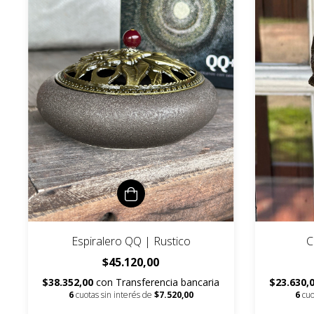
Espiralero QQ | Rustico
C
$45.120,00
$38.352,00
con
Transferencia bancaria
$23.630,
6
cuotas sin interés de
$7.520,00
6
cuo