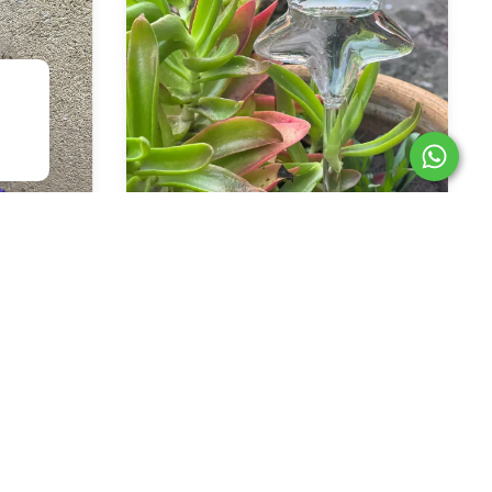
lla
Gotas QQ | Estrella
$39.240,00
$43.600,00
ia bancaria
$33.354,00
con
Transferencia bancaria
83,33
6
cuotas sin interés de
$6.540,00