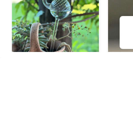
Gotas QQ | Caracol
Vaso 
$43.600,00
$37.060,00
con
Transferencia bancaria
$9.775,
6
cuotas sin interés de
$7.266,67
6
cuo