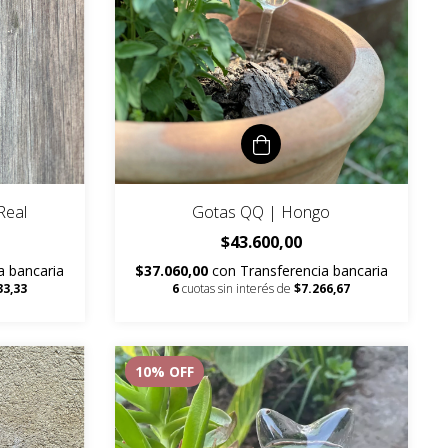
Real
Gotas QQ | Hongo
$43.600,00
a bancaria
$37.060,00
con
Transferencia bancaria
33,33
6
cuotas sin interés de
$7.266,67
10
% OFF