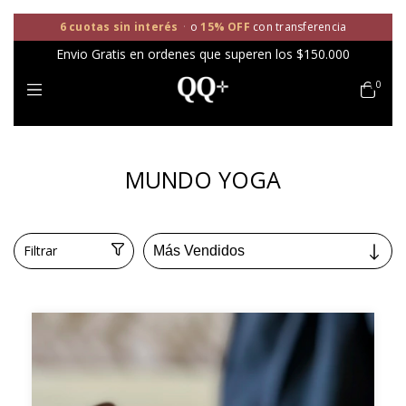
6 cuotas sin interés
·
o
15% OFF
con transferencia
Envio Gratis en ordenes que superen los $150.000
0
MUNDO YOGA
Filtrar