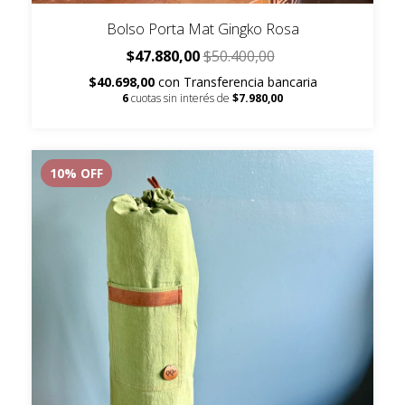
Bolso Porta Mat Gingko Rosa
$47.880,00
$50.400,00
$40.698,00
con
Transferencia bancaria
6
cuotas sin interés de
$7.980,00
10
% OFF