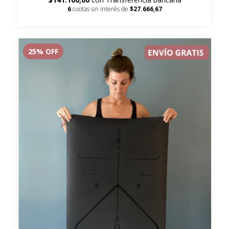
6
cuotas sin interés de
$27.666,67
25
% OFF