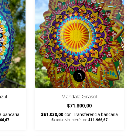
zul
Mandala Girasol
$71.800,00
a bancaria
$61.030,00
con
Transferencia bancaria
66,67
6
cuotas sin interés de
$11.966,67