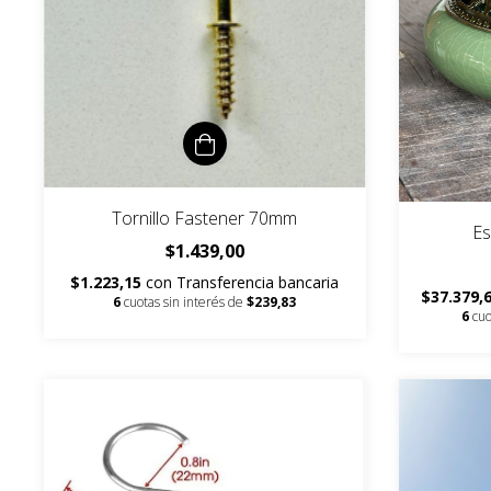
Tornillo Fastener 70mm
Es
$1.439,00
$1.223,15
con
Transferencia bancaria
$37.379,
6
cuotas sin interés de
$239,83
6
cuo