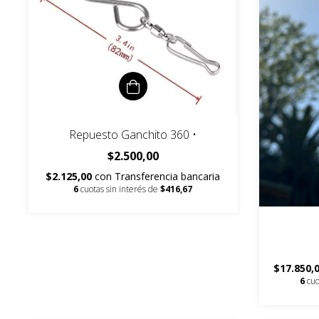
Repuesto Ganchito 360 •
$2.500,00
$2.125,00
con
Transferencia bancaria
6
cuotas sin interés de
$416,67
$17.850,
6
cuo