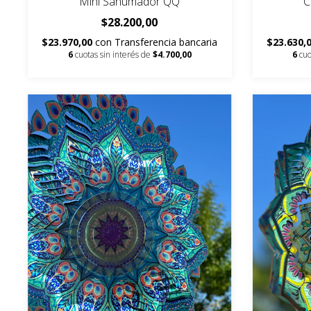
Mini Sahumador QQ
C
$28.200,00
$23.970,00
con
Transferencia bancaria
$23.630,
6
cuotas sin interés de
$4.700,00
6
cuo