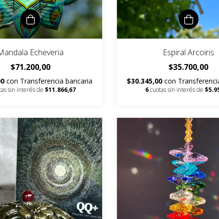
Mandala Echeveria
Espiral Arcoiris
$71.200,00
$35.700,00
00
con
Transferencia bancaria
$30.345,00
con
Transferenci
tas sin interés de
$11.866,67
6
cuotas sin interés de
$5.9