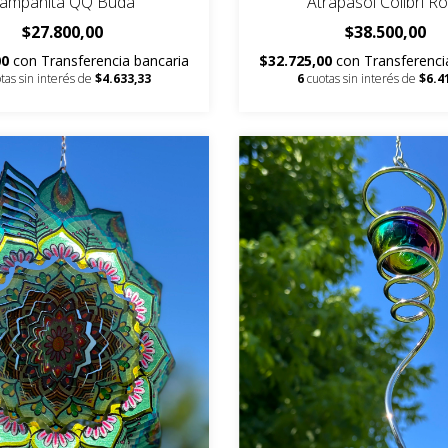
ampanita QQ Buda
Atrapasol Colibrí R
$27.800,00
$38.500,00
00
con
Transferencia bancaria
$32.725,00
con
Transferenci
tas sin interés de
$4.633,33
6
cuotas sin interés de
$6.4