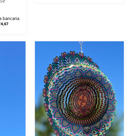
ose
a bancaria
16,67