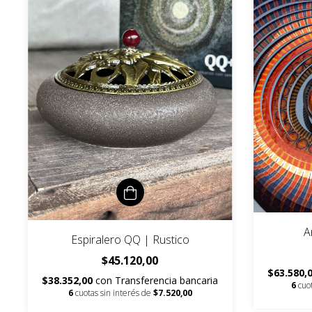
A
Espiralero QQ | Rustico
$45.120,00
$63.580,
$38.352,00
con
Transferencia bancaria
6
cuo
6
cuotas sin interés de
$7.520,00