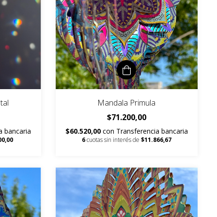
tal
Mandala Primula
$71.200,00
a bancaria
$60.520,00
con
Transferencia bancaria
00,00
6
cuotas sin interés de
$11.866,67