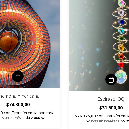
nemona Americana
Espirasol QQ
$74.800,00
$31.500,00
00
con
Transferencia bancaria
$26.775,00
con
Transferenci
tas sin interés de
$12.466,67
6
cuotas sin interés de
$5.2