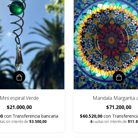
Mini espiral Verde
Mandala Margarita a
$21.000,00
$71.200,00
00
con
Transferencia bancaria
$60.520,00
con
Transferenci
tas sin interés de
$3.500,00
6
cuotas sin interés de
$11.8