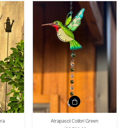
era
Atrapasol Colibrí Green