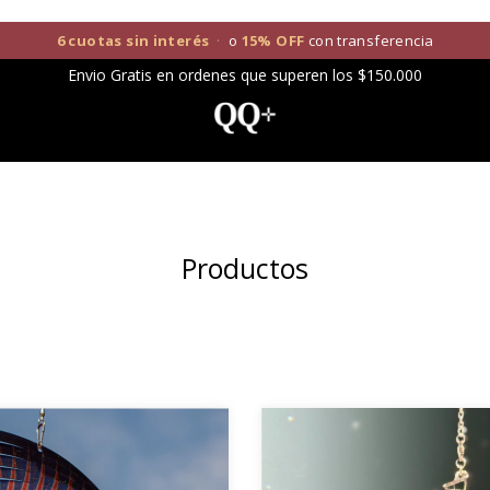
6 cuotas sin interés
·
o
15% OFF
con transferencia
Envio Gratis en ordenes que superen los $150.000
Productos