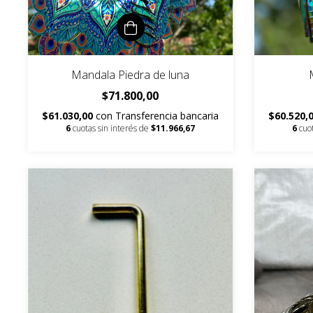
Mandala Piedra de luna
$71.800,00
$61.030,00
con
Transferencia bancaria
$60.520,
6
cuotas sin interés de
$11.966,67
6
cuo