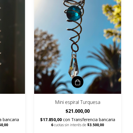
Mini espiral Turquesa
$21.000,00
a bancaria
$17.850,00
con
Transferencia bancaria
50,00
6
cuotas sin interés de
$3.500,00