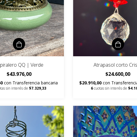
piralero QQ | Verde
Atrapasol corto Cris
$43.976,00
$24.600,00
60
con
Transferencia bancaria
$20.910,00
con
Transferenci
tas sin interés de
$7.329,33
6
cuotas sin interés de
$4.1