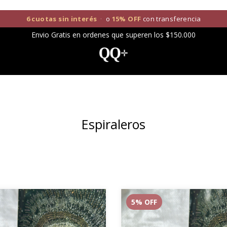
6 cuotas sin interés
·
o
15% OFF
con transferencia
Envio Gratis en ordenes que superen los $150.000
Espiraleros
5
% OFF