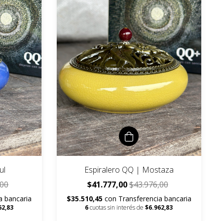
ul
Espiralero QQ | Mostaza
,00
$41.777,00
$43.976,00
a bancaria
$35.510,45
con
Transferencia bancaria
62,83
6
cuotas sin interés de
$6.962,83