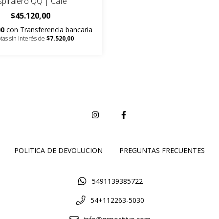
spiralero QQ | Café
$45.120,00
00
con
Transferencia bancaria
tas sin interés de
$7.520,00
POLITICA DE DEVOLUCION
PREGUNTAS FRECUENTES
5491139385722
54+112263-5030