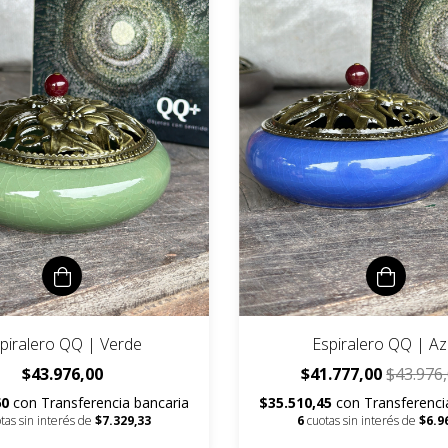
piralero QQ | Verde
Espiralero QQ | Az
$43.976,00
$41.777,00
$43.976
60
con
Transferencia bancaria
$35.510,45
con
Transferenci
tas sin interés de
$7.329,33
6
cuotas sin interés de
$6.9