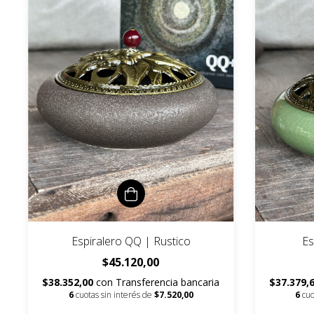
Espiralero QQ | Rustico
Es
$45.120,00
$38.352,00
con
Transferencia bancaria
$37.379,
6
cuotas sin interés de
$7.520,00
6
cuo