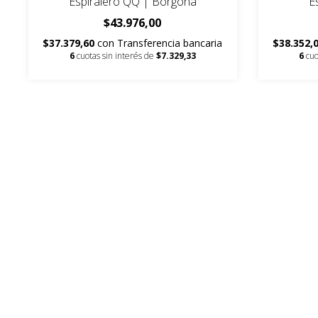
Espiralero QQ | Borgoña
E
$43.976,00
$37.379,60
con
Transferencia bancaria
$38.352,
6
cuotas sin interés de
$7.329,33
6
cuo