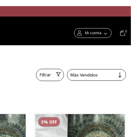
0
Mi cuenta
Filtrar
5
% OFF