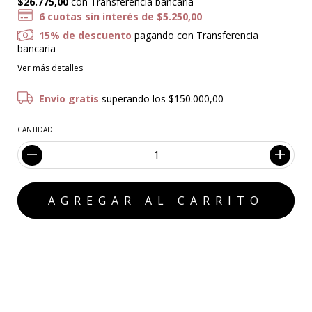
$26.775,00
con
Transferencia bancaria
6
cuotas sin interés de
$5.250,00
15% de descuento
pagando con Transferencia
bancaria
Ver más detalles
Envío gratis
superando los
$150.000,00
CANTIDAD
MEDIOS DE ENVÍO
CALCULAR
No sé mi código postal