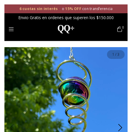
6 cuotas sin interés
·
o
15% OFF
con transferencia
Envio Gratis en ordenes que superen los $150.000
0
1
/
3